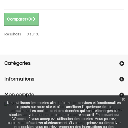
Comparer (
0
)
Résultats 1 - 3 sur 3.
Catégories
Informations
Mon compte
Nous utilisons les cookies afin de fournir les services et fonctionnalités
proposés sur notre site et afin d’améliorer l’expérience de nos
Créé par NageoConcept
utilisateurs. Les cookies sont des données qui sont téléchargés ou
stockés sur votre ordinateur ou sur tout autre appareil. En cliquant sur
”J’accepte”, vous acceptez l’utilisation des cookies. Vous pourrez
toujours les désactiver ultérieurement. Si vous supprimez ou désactivez
nos cookies, vous pourriez rencontrer des interruptions ou des