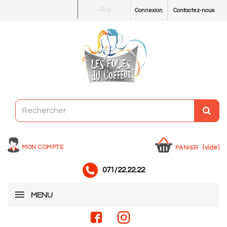
Blog
Connexion
Contactez-nous
MON COMPTE
(vide)
PANIER
071/22.22.22
MENU