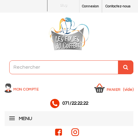
Blog
Connexion
Contactez-nous
MON COMPTE
(vide)
PANIER
071/22.22.22
MENU