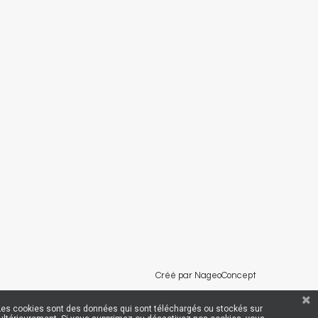
Créé par NageoConcept
rs. Les cookies sont des données qui sont téléchargés ou stockés sur