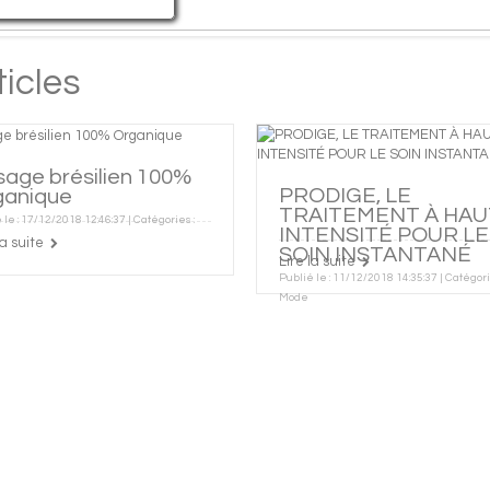
sage brésilien 100%
PRODIGE, LE
ganique
TRAITEMENT À HAU
 le : 17/12/2018 12:46:37 | Catégories :
INTENSITÉ POUR LE
la suite
SOIN INSTANTANÉ
Lire la suite
Publié le : 11/12/2018 14:35:37 | Catégori
Mode