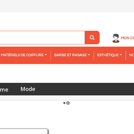
MON C
MATÉRIELS DE COIFFURE
BARBE ET RASAGE
ESTHÉTIQUE
NO
Mode
, LE TRAITEMENT À HAUTE INTENSITÉ POUR LE SOIN INSTANTANÉ
1
2
ticles