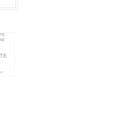
TE
es :