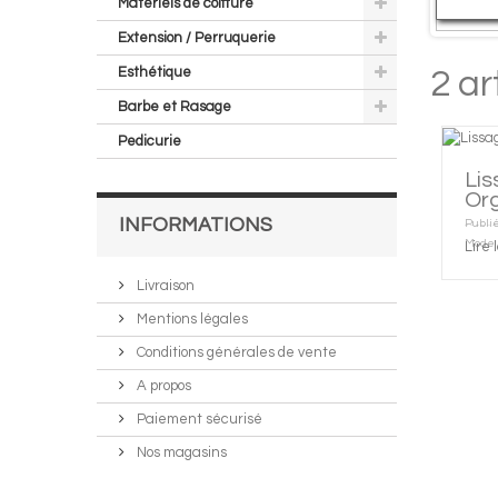
Matériels de coiffure
Extension / Perruquerie
Lis
Or
Esthétique
Publié
Barbe et Rasage
Mode
Lire 
Pedicurie
INFORMATIONS
Livraison
Mentions légales
Conditions générales de vente
A propos
Paiement sécurisé
Nos magasins