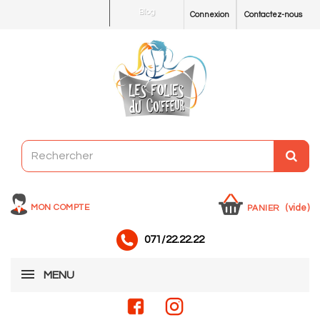
Blog
Connexion
Contactez-nous
MON COMPTE
(vide)
PANIER
071/22.22.22
MENU