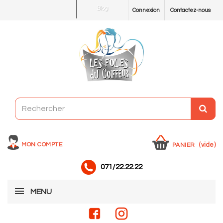
Blog
Connexion
Contactez-nous
MON COMPTE
(vide)
PANIER
071/22.22.22
MENU