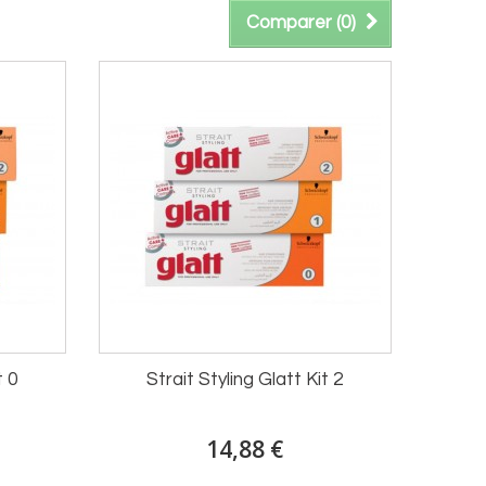
Comparer (
0
)
t 0
Strait Styling Glatt Kit 2
14,88 €