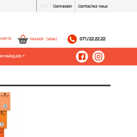
Blog
Connexion
Contactez-nous
071/22.22.22
OMPTE
(vide)
PANIER
S MARQUES