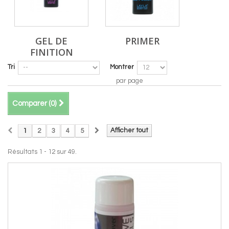
GEL DE
PRIMER
FINITION
Tri
Montrer
par page
Comparer (
0
)
Afficher tout
1
2
3
4
5
Résultats 1 - 12 sur 49.