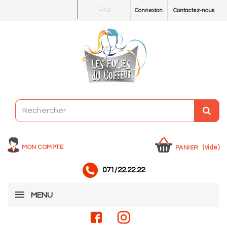
Blog
Connexion
Contactez-nous
MON COMPTE
(vide)
PANIER
071/22.22.22
MENU