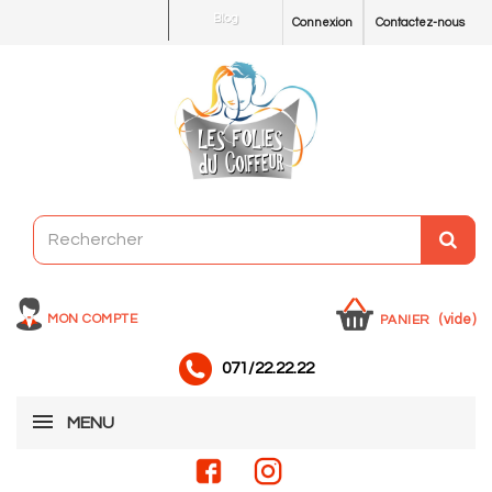
Blog
Connexion
Contactez-nous
MON COMPTE
(vide)
PANIER
071/22.22.22
MENU