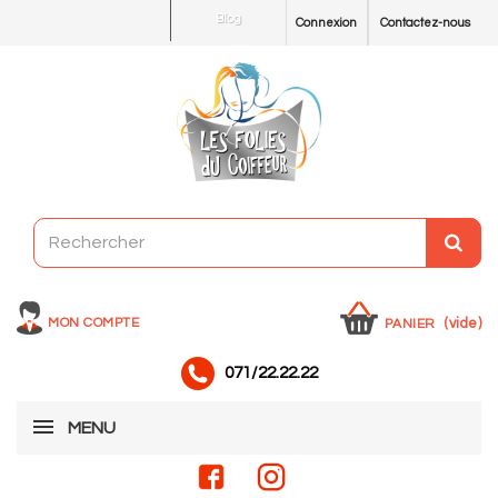
Blog
Connexion
Contactez-nous
MON COMPTE
(vide)
PANIER
071/22.22.22
MENU