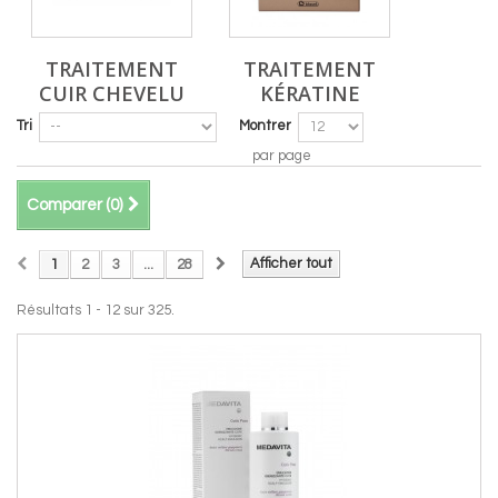
TRAITEMENT
TRAITEMENT
CUIR CHEVELU
KÉRATINE
Tri
Montrer
par page
Comparer (
0
)
Afficher tout
1
2
3
...
28
Résultats 1 - 12 sur 325.