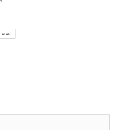
on
terest