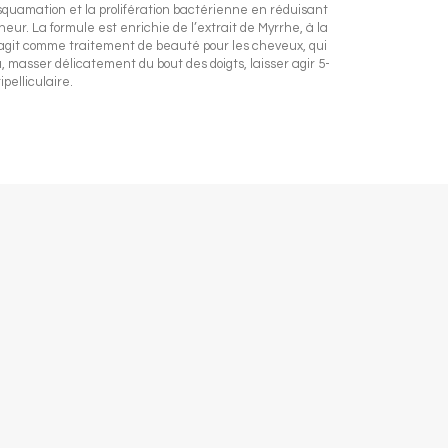
esquamation et la prolifération bactérienne en réduisant
r. La formule est enrichie de l’extrait de Myrrhe, à la
 agit comme traitement de beauté pour les cheveux, qui
, masser délicatement du bout des doigts, laisser agir 5-
pelliculaire.