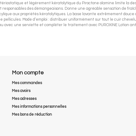
actériostatique et légèrement kératolytique du Piroctone olamine limite la d
 responsables des démangeaisons. Donne une agréable sensation de fraîcheu
licylique aux propriétés kératolytiques. La base lavante extrêmement douce
 pellicules. Mode d’emploi : distribuer uniformément sur tout le cuir chevelu
au avec une serviette et compléter le traitement avec PUROXINE Lotion anti
Mon compte
Mes commandes
Mes avoirs
Mes adresses
Mes informations personnelles
Mes bons de réduction