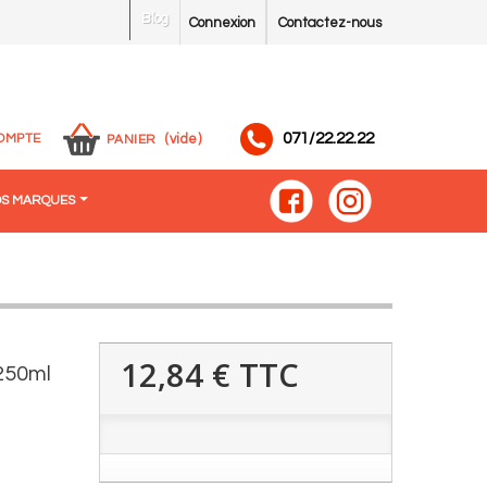
Blog
Connexion
Contactez-nous
071/22.22.22
OMPTE
(vide)
PANIER
S MARQUES
12,84 €
TTC
250ml