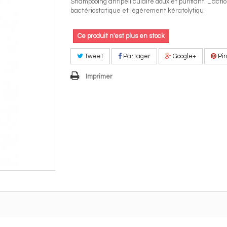
Shampooing antipelliculaire doux et purifiant. L’acti
bactériostatique et légèrement kératolytiqu
Ce produit n'est plus en stock
Tweet
Partager
Google+
Pin
Imprimer