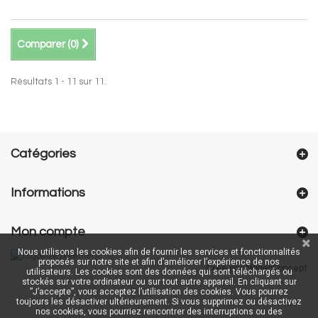
Comparer (
0
)
Résultats 1 - 11 sur 11.
Catégories
Informations
Mon compte
Nous utilisons les cookies afin de fournir les services et fonctionnalités
proposés sur notre site et afin d’améliorer l’expérience de nos
Créé par NageoConcept
utilisateurs. Les cookies sont des données qui sont téléchargés ou
stockés sur votre ordinateur ou sur tout autre appareil. En cliquant sur
”J’accepte”, vous acceptez l’utilisation des cookies. Vous pourrez
toujours les désactiver ultérieurement. Si vous supprimez ou désactivez
nos cookies, vous pourriez rencontrer des interruptions ou des