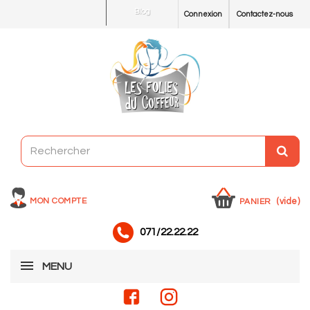
Blog
Connexion
Contactez-nous
MON COMPTE
(vide)
PANIER
071/22.22.22
MENU