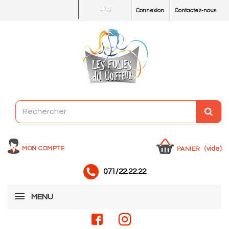
Blog
Connexion
Contactez-nous
MON COMPTE
(vide)
PANIER
071/22.22.22
MENU