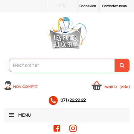
Blog
Connexion
Contactez-nous
MON COMPTE
(vide)
PANIER
071/22.22.22
MENU