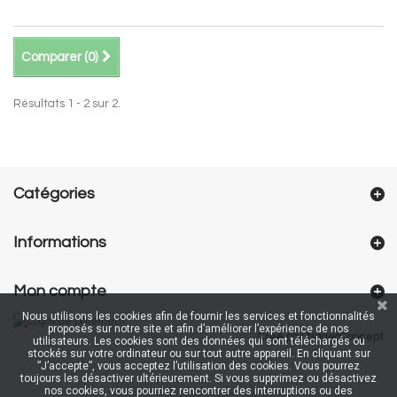
Comparer (
0
)
Résultats 1 - 2 sur 2.
Catégories
Informations
Mon compte
Nous utilisons les cookies afin de fournir les services et fonctionnalités
proposés sur notre site et afin d’améliorer l’expérience de nos
Créé par NageoConcept
utilisateurs. Les cookies sont des données qui sont téléchargés ou
stockés sur votre ordinateur ou sur tout autre appareil. En cliquant sur
”J’accepte”, vous acceptez l’utilisation des cookies. Vous pourrez
toujours les désactiver ultérieurement. Si vous supprimez ou désactivez
nos cookies, vous pourriez rencontrer des interruptions ou des