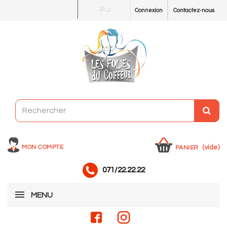
Blog
Connexion
Contactez-nous
MON COMPTE
(vide)
PANIER
071/22.22.22
MENU