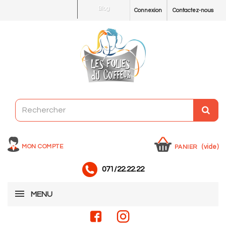
Blog
Connexion
Contactez-nous
MON COMPTE
(vide)
PANIER
071/22.22.22
MENU