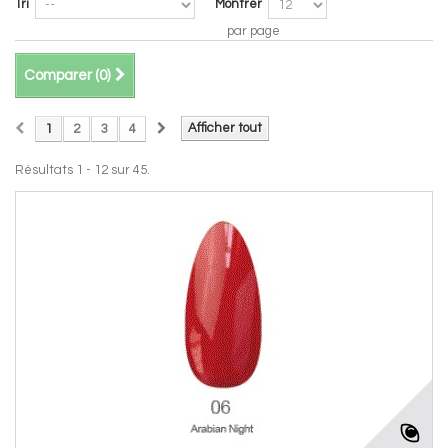
Tri
Montrer
par page
Comparer (
0
)
Afficher tout
1
2
3
4
Résultats 1 - 12 sur 45.