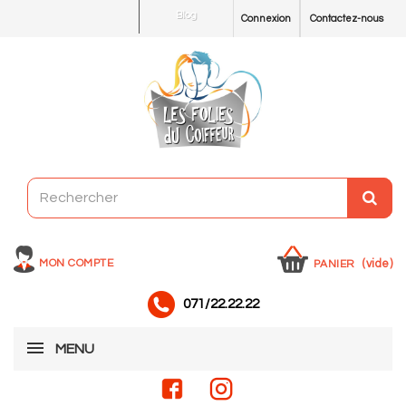
Blog
Connexion
Contactez-nous
MON COMPTE
(vide)
PANIER
071/22.22.22
MENU