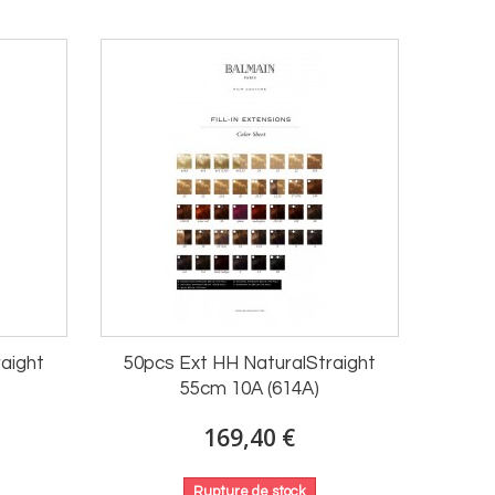
aight
50pcs Ext HH NaturalStraight
55cm 10A (614A)
169,40 €
Rupture de stock