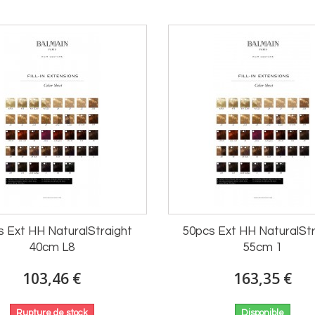
s Ext HH NaturalStraight
50pcs Ext HH NaturalStr
40cm L8
55cm 1
103,46 €
163,35 €
Rupture de stock
Disponible