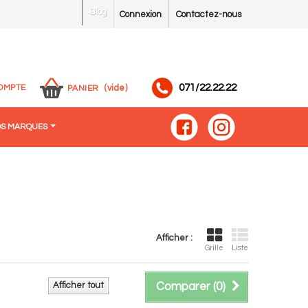
Blog
Connexion
Contactez-nous
071/22.22.22
OMPTE
(vide)
PANIER
S MARQUES
Afficher :
Grille
Liste
Afficher tout
Comparer (
0
)