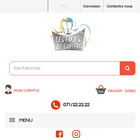
Blog
Connexion
Contactez-nous
MON COMPTE
(vide)
PANIER
071/22.22.22
MENU