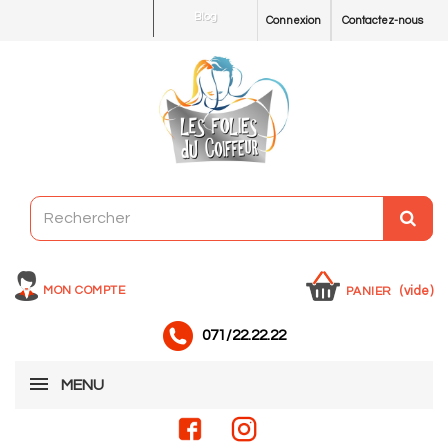
Blog
Connexion
Contactez-nous
MON COMPTE
(vide)
PANIER
071/22.22.22
MENU