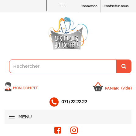
Blog
Connexion
Contactez-nous
MON COMPTE
(vide)
PANIER
071/22.22.22
MENU