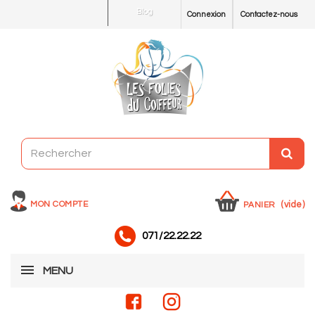
Blog
Connexion
Contactez-nous
MON COMPTE
(vide)
PANIER
071/22.22.22
MENU