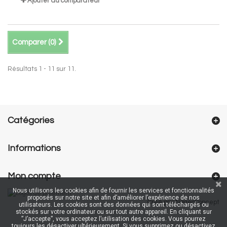
Ajouter au comparateur
Comparer (
0
)
Résultats 1 - 11 sur 11.
Catégories
Informations
Mon compte
Nous utilisons les cookies afin de fournir les services et fonctionnalités
proposés sur notre site et afin d’améliorer l’expérience de nos
Créé par NageoConcept
utilisateurs. Les cookies sont des données qui sont téléchargés ou
stockés sur votre ordinateur ou sur tout autre appareil. En cliquant sur
”J’accepte”, vous acceptez l’utilisation des cookies. Vous pourrez
toujours les désactiver ultérieurement. Si vous supprimez ou désactivez