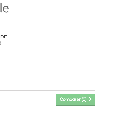
NDE
R
Comparer (
0
)