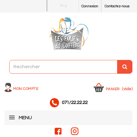
Blog
Connexion
Contactez-nous
MON COMPTE
(vide)
PANIER
071/22.22.22
MENU