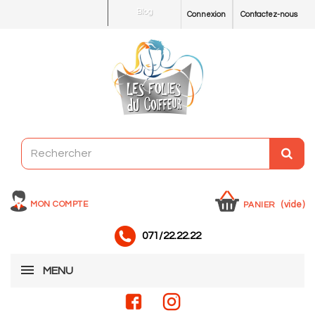
Blog
Connexion
Contactez-nous
MON COMPTE
(vide)
PANIER
071/22.22.22
MENU