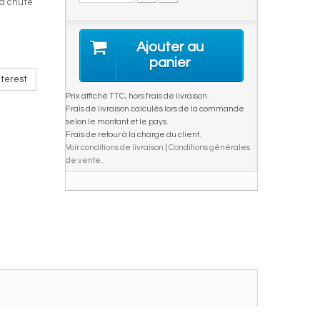
la chute
Ajouter au
panier
terest
Prix affiché TTC, hors frais de livraison.
Frais de livraison calculés lors de la commande
selon le montant et le pays.
Frais de retour à la charge du client.
Voir conditions de livraison
|
Conditions générales
de vente
.