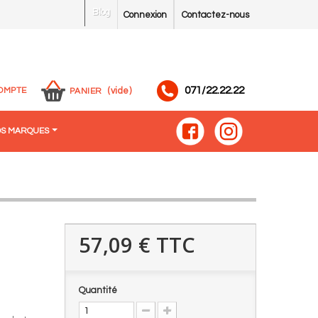
Blog
Connexion
Contactez-nous
071/22.22.22
OMPTE
(vide)
PANIER
S MARQUES
57,09 €
TTC
Quantité