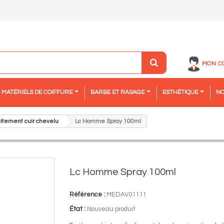
MON C
MATÉRIELS DE COIFFURE
BARBE ET RASAGE
ESTHÉTIQUE
NO
aitement cuir chevelu
Lc Homme Spray 100ml
Lc Homme Spray 100ml
Référence :
MEDAV01111
État :
Nouveau produit