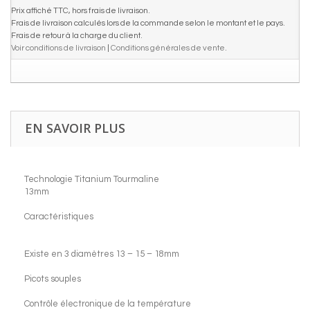
Prix affiché TTC, hors frais de livraison.
Frais de livraison calculés lors de la commande selon le montant et le pays.
Frais de retour à la charge du client.
Voir conditions de livraison
|
Conditions générales de vente
.
EN SAVOIR PLUS
Technologie Titanium Tourmaline
13mm
Caractéristiques
Existe en 3 diamètres 13 – 15 – 18mm
Picots souples
Contrôle électronique de la température