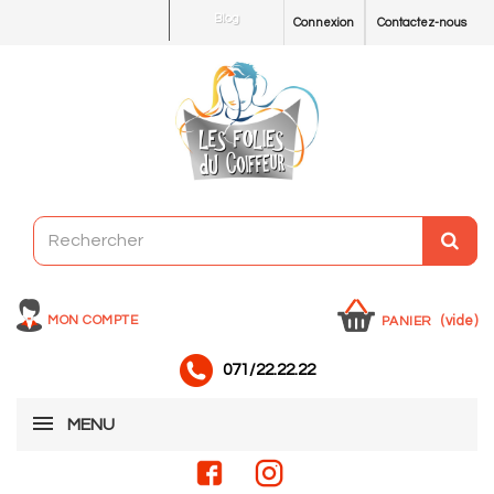
Blog
Connexion
Contactez-nous
MON COMPTE
(vide)
PANIER
071/22.22.22
MENU