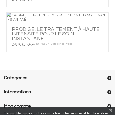
PRODIGE, LE TRAITEMENT À HAUTE
INTENSITÉ POUR LE SOIN
INSTANTANÉ
Publié le : 11/12/2018 14:35:37 | Catégories :
Mode
Lire la suite
Catégories
Informations
Mon compte
Nous utilisons les cookies afin de fournir les services et fonctionnalités