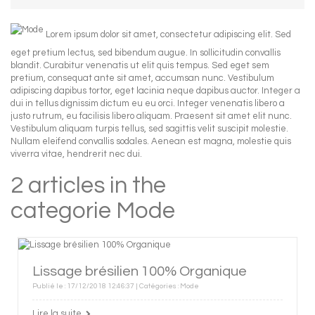
Lorem ipsum dolor sit amet, consectetur adipiscing elit. Sed
eget pretium lectus, sed bibendum augue. In sollicitudin convallis
blandit. Curabitur venenatis ut elit quis tempus. Sed eget sem
pretium, consequat ante sit amet, accumsan nunc. Vestibulum
adipiscing dapibus tortor, eget lacinia neque dapibus auctor. Integer a
dui in tellus dignissim dictum eu eu orci. Integer venenatis libero a
justo rutrum, eu facilisis libero aliquam. Praesent sit amet elit nunc.
Vestibulum aliquam turpis tellus, sed sagittis velit suscipit molestie.
Nullam eleifend convallis sodales. Aenean est magna, molestie quis
viverra vitae, hendrerit nec dui.
2 articles in the
categorie Mode
Lissage brésilien 100% Organique
Publié le : 17/12/2018 12:46:37 | Catégories :
Mode
Lire la suite