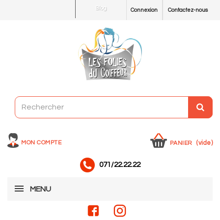
Blog
Connexion
Contactez-nous
MON COMPTE
(vide)
PANIER
071/22.22.22
MENU