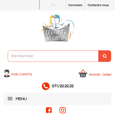
Blog
Connexion
Contactez-nous
MON COMPTE
(vide)
PANIER
071/22.22.22
MENU