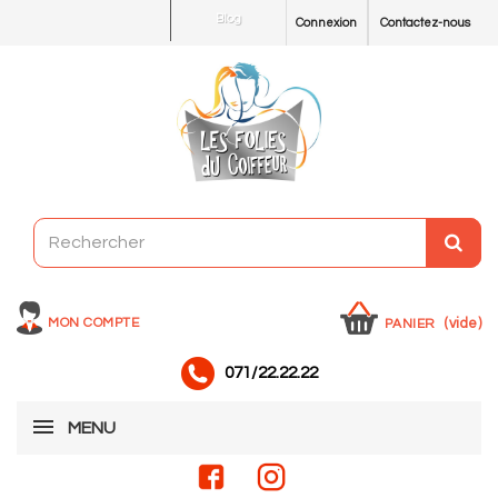
Blog
Connexion
Contactez-nous
MON COMPTE
(vide)
PANIER
071/22.22.22
MENU