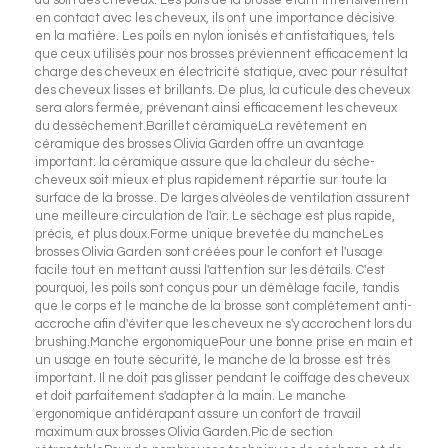
en contact avec les cheveux, ils ont une importance décisive
en la matière. Les poils en nylon ionisés et antistatiques, tels
que ceux utilisés pour nos brosses préviennent efficacement la
charge des cheveux en électricité statique, avec pour résultat
des cheveux lisses et brillants. De plus, la cuticule des cheveux
sera alors fermée, prévenant ainsi efficacement les cheveux
du dessèchement.Barillet céramiqueLa revêtement en
céramique des brosses Olivia Garden offre un avantage
important: la céramique assure que la chaleur du sèche-
cheveux soit mieux et plus rapidement répartie sur toute la
surface de la brosse. De larges alvéoles de ventilation assurent
une meilleure circulation de l'air. Le séchage est plus rapide,
précis, et plus doux.Forme unique brevetée du mancheLes
brosses Olivia Garden sont créées pour le confort et l'usage
facile tout en mettant aussi l'attention sur les détails. C'est
pourquoi, les poils sont conçus pour un démêlage facile, tandis
que le corps et le manche de la brosse sont complètement anti-
accroche afin d'éviter que les cheveux ne s'y accrochent lors du
brushing.Manche ergonomiquePour une bonne prise en main et
un usage en toute sécurité, le manche de la brosse est très
important. Il ne doit pas glisser pendant le coiffage des cheveux
et doit parfaitement s'adapter à la main. Le manche
ergonomique antidérapant assure un confort de travail
maximum aux brosses Olivia Garden.Pic de section