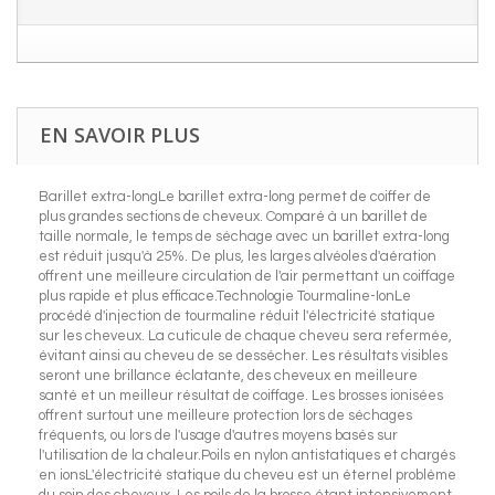
EN SAVOIR PLUS
Barillet extra-longLe barillet extra-long permet de coiffer de
plus grandes sections de cheveux. Comparé à un barillet de
taille normale, le temps de séchage avec un barillet extra-long
est réduit jusqu'à 25%. De plus, les larges alvéoles d'aération
offrent une meilleure circulation de l'air permettant un coiffage
plus rapide et plus efficace.Technologie Tourmaline-IonLe
procédé d'injection de tourmaline réduit l'électricité statique
sur les cheveux. La cuticule de chaque cheveu sera refermée,
évitant ainsi au cheveu de se dessécher. Les résultats visibles
seront une brillance éclatante, des cheveux en meilleure
santé et un meilleur résultat de coiffage. Les brosses ionisées
offrent surtout une meilleure protection lors de séchages
fréquents, ou lors de l'usage d'autres moyens basés sur
l'utilisation de la chaleur.Poils en nylon antistatiques et chargés
en ionsL'électricité statique du cheveu est un éternel problème
du soin des cheveux. Les poils de la brosse étant intensivement