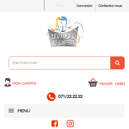
Blog
Connexion
Contactez-nous
MON COMPTE
(vide)
PANIER
071/22.22.22
MENU