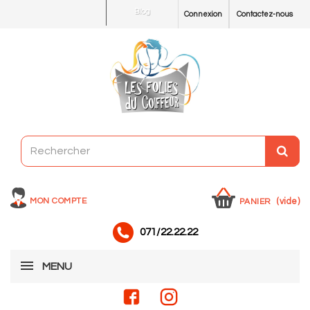
Blog
Connexion
Contactez-nous
MON COMPTE
(vide)
PANIER
071/22.22.22
MENU