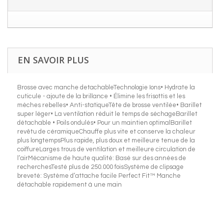
EN SAVOIR PLUS
Brosse avec manche detachableTechnologie Ions• Hydrate la
cuticule - ajoute de la brillance • Élimine les frisottis et les
mèches rebelles• Anti-statiqueTête de brosse ventilée• Barillet
super léger• La ventilation réduit le temps de séchageBarillet
détachable • Poils ondulés• Pour un maintien optimalBarillet
revêtu de céramiqueChauffe plus vite et conserve la chaleur
plus longtempsPlus rapide, plus doux et meilleure tenue de la
coiffureLarges trous de ventilation et meilleure circulation de
l’airMécanisme de haute qualité: Basé sur des années de
recherchesTesté plus de 250.000 foisSystème de clipsage
breveté: Système d’attache facile Perfect Fit™ Manche
détachable rapidement à une main