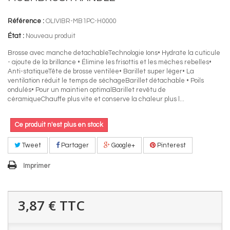
Référence :
OLIVIBR-MB1PC-H0000
État :
Nouveau produit
Brosse avec manche detachableTechnologie Ions• Hydrate la cuticule
- ajoute de la brillance • Élimine les frisottis et les mèches rebelles•
Anti-statiqueTête de brosse ventilée• Barillet super léger• La
ventilation réduit le temps de séchageBarillet détachable • Poils
ondulés• Pour un maintien optimalBarillet revêtu de
céramiqueChauffe plus vite et conserve la chaleur plus l...
Ce produit n'est plus en stock
Tweet
Partager
Google+
Pinterest
Imprimer
3,87 €
TTC