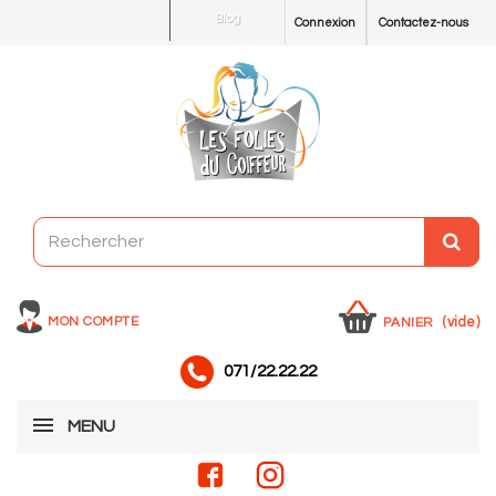
Blog
Connexion
Contactez-nous
MON COMPTE
(vide)
PANIER
071/22.22.22
MENU