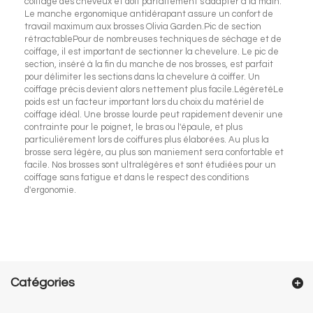
coiffage des cheveux et doit parfaitement s'adapter à la main.
Le manche ergonomique antidérapant assure un confort de
travail maximum aux brosses Olivia Garden.Pic de section
rétractablePour de nombreuses techniques de séchage et de
coiffage, il est important de sectionner la chevelure. Le pic de
section, inséré à la fin du manche de nos brosses, est parfait
pour délimiter les sections dans la chevelure à coiffer. Un
coiffage précis devient alors nettement plus facile.LégèretéLe
poids est un facteur important lors du choix du matériel de
coiffage idéal. Une brosse lourde peut rapidement devenir une
contrainte pour le poignet, le bras ou l'épaule, et plus
particulièrement lors de coiffures plus élaborées. Au plus la
brosse sera légère, au plus son maniement sera confortable et
facile. Nos brosses sont ultralégères et sont étudiées pour un
coiffage sans fatigue et dans le respect des conditions
d'ergonomie.
Catégories