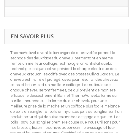
EN SAVOIR PLUS
ThermoActiveLa ventilation originale et brevetée permet le
séchage des deux faces du cheveu, permettant en même
temps un meilleur coiffage.Technologie Ion-antistatiqueLa
technologie ionique active prévient la charge électrique des
cheveux lorsqu'on les coiffe avec ces brosses Olivia Garden. Le
cheveu est traité et protégé, avec pour résultat des cheveux
sains et brillants et un meilleur coiffage. Les cuticules de
chaque cheveu seront fermées, ce qui prévient de manière
efficace le dessèchement.Barillet ThermoActiveLa forme du
barillet incurvée suit la forme du cuir chevelu pour une
meilleure prise de la mèche et un coiffage plus facile.Mélange
de poils en sanglier et poils en nylonLes poils de sanglier sont un
produit naturel qui depuis des années est gage de qualité. Les
poils 100% pur sanglier première coupe que nous utilisons pour
nos brosses, lissent les cheveux pendant le brossage et leur
donnent brillance et volume. Combinés à des poils en nylon, le