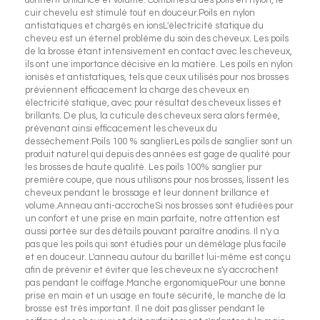
cuir chevelu est stimulé tout en douceur.Poils en nylon
antistatiques et chargés en ionsL'électricité statique du
cheveu est un éternel problème du soin des cheveux. Les poils
de la brosse étant intensivement en contact avec les cheveux,
ils ont une importance décisive en la matière. Les poils en nylon
ionisés et antistatiques, tels que ceux utilisés pour nos brosses
préviennent efficacement la charge des cheveux en
électricité statique, avec pour résultat des cheveux lisses et
brillants. De plus, la cuticule des cheveux sera alors fermée,
prévenant ainsi efficacement les cheveux du
dessèchement.Poils 100 % sanglierLes poils de sanglier sont un
produit naturel qui depuis des années est gage de qualité pour
les brosses de haute qualité. Les poils 100% sanglier pur
première coupe, que nous utilisons pour nos brosses, lissent les
cheveux pendant le brossage et leur donnent brillance et
volume.Anneau anti-accrocheSi nos brosses sont étudiées pour
un confort et une prise en main parfaite, notre attention est
aussi portée sur des détails pouvant paraître anodins. Il n'y a
pas que les poils qui sont étudiés pour un démêlage plus facile
et en douceur. L'anneau autour du barillet lui-même est conçu
afin de prévenir et éviter que les cheveux ne s'y accrochent
pas pendant le coiffage.Manche ergonomiquePour une bonne
prise en main et un usage en toute sécurité, le manche de la
brosse est très important. Il ne doit pas glisser pendant le