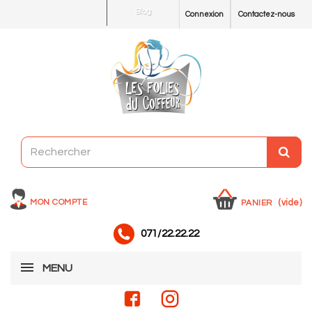
Blog
Connexion
Contactez-nous
MON COMPTE
(vide)
PANIER
071/22.22.22
MENU