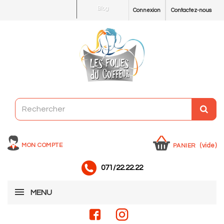
Blog
Connexion
Contactez-nous
MON COMPTE
(vide)
PANIER
071/22.22.22
MENU