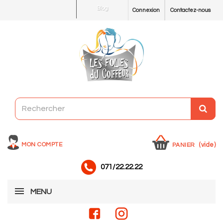
Blog
Connexion
Contactez-nous
MON COMPTE
(vide)
PANIER
071/22.22.22
MENU