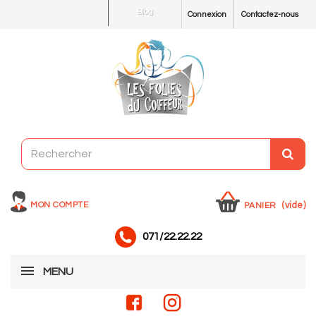
Blog
Connexion
Contactez-nous
MON COMPTE
(vide)
PANIER
071/22.22.22
MENU