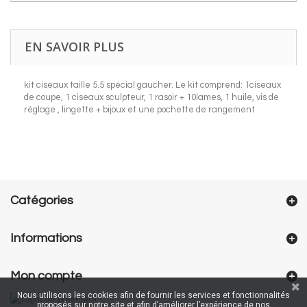
EN SAVOIR PLUS
kit ciseaux taille 5.5 spécial gaucher. Le kit comprend: 1ciseaux
de coupe, 1 ciseaux sculpteur, 1 rasoir + 10lames, 1 huile, vis de
réglage , lingette + bijoux et une pochette de rangement
Catégories
Informations
Mon compte
Nous utilisons les cookies afin de fournir les services et fonctionnalités
proposés sur notre site et afin d’améliorer l’expérience de nos