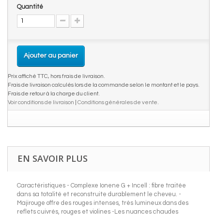
Quantité
Ajouter au panier
Prix affiché TTC, hors frais de livraison.
Frais de livraison calculés lors de la commande selon le montant et le pays.
Frais de retour à la charge du client.
Voir conditions de livraison
|
Conditions générales de vente
.
EN SAVOIR PLUS
Caractéristiques - Complexe Ionene G + Incell : fibre traitée
dans sa totalité et reconstruite durablement le cheveu. -
Majirouge offre des rouges intenses, très lumineux dans des
reflets cuivrés, rouges et violines -Les nuances chaudes