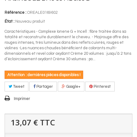
Référence :
OREALE0169602
État :
Nouveau produit
Caractéristiques - Complexe Ionene G + Incell : fibre traitée dans sa
totalité et reconstruite durablement le cheveu. - Majirouge offre des
rouges intenses, très lumineux dans des reflets cuivrés, rouges et
violines -Les nuances chaudes bénéficient de colorants multi-
dimensionnels et revel color oxydant Crème 20 volumes : jusqu’à 2 tons
d’éclaircissement oxydant Crème 30 volumes : po...
Attention : dernières pièces disponibles !
Tweet
Partager
Google+
Pinterest
Imprimer
13,07 €
TTC