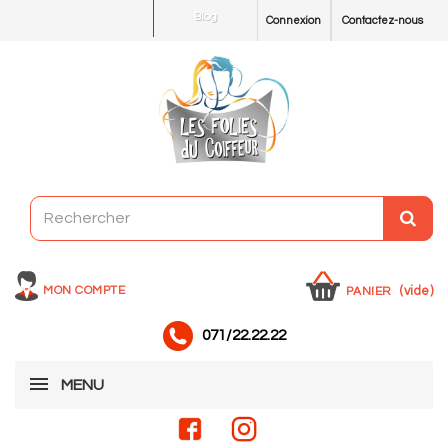
Blog
Connexion
Contactez-nous
MON COMPTE
(vide)
PANIER
071/22.22.22
MENU