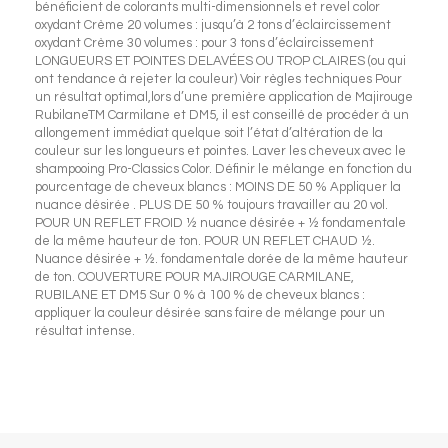
bénéficient de colorants multi-dimensionnels et revel color
oxydant Crème 20 volumes : jusqu’à 2 tons d’éclaircissement
oxydant Crème 30 volumes : pour 3 tons d’éclaircissement
LONGUEURS ET POINTES DELAVÉES OU TROP CLAIRES (ou qui
ont tendance à rejeter la couleur) Voir règles techniques Pour
un résultat optimal,lors d’une première application de Majirouge
RubilaneTM Carmilane et DM5, il est conseillé de procéder à un
allongement immédiat quelque soit l’état d’altération de la
couleur sur les longueurs et pointes. Laver les cheveux avec le
shampooing Pro-Classics Color. Définir le mélange en fonction du
pourcentage de cheveux blancs : MOINS DE 50 % Appliquer la
nuance désirée . PLUS DE 50 % toujours travailler au 20 vol.
POUR UN REFLET FROID ½ nuance désirée + ½ fondamentale
de la même hauteur de ton. POUR UN REFLET CHAUD ½.
Nuance désirée + ½. fondamentale dorée de la même hauteur
de ton. COUVERTURE POUR MAJIROUGE CARMILANE,
RUBILANE ET DM5 Sur 0 % à 100 % de cheveux blancs :
appliquer la couleur désirée sans faire de mélange pour un
résultat intense.