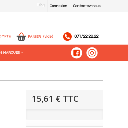
Blog
Connexion
Contactez-nous
071/22.22.22
OMPTE
(vide)
PANIER
S MARQUES
15,61 €
TTC