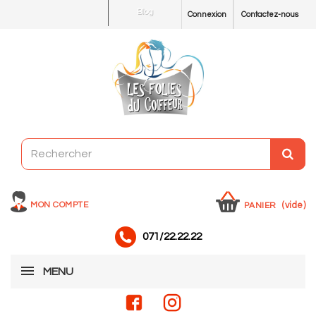
Blog
Connexion
Contactez-nous
MON COMPTE
(vide)
PANIER
071/22.22.22
MENU