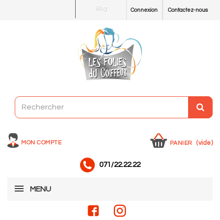
Blog
Connexion
Contactez-nous
MON COMPTE
(vide)
PANIER
071/22.22.22
MENU