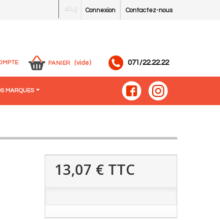
Blog
Connexion
Contactez-nous
071/22.22.22
OMPTE
(vide)
PANIER
S MARQUES
13,07 €
TTC