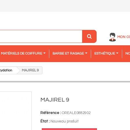
MON C
MATÉRIELS DE COIFFURE
BARBE ET RASAGE
ESTHÉTIQUE
NO
xydation
MAJIREL 9
MAJIREL 9
Référence :
OREALE0882902
État :
Nouveau produit