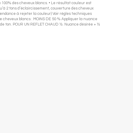
 à 100% des cheveux blancs. • Le résultat couleur est
qu’à 2 tons d’éclaircissement, couverture des cheveux
dance à rejeter la couleur) Voir règles techniques
 de cheveux blancs : MOINS DE 50 % Appliquer la nuance
ur de ton. POUR UN REFLET CHAUD ½. Nuance désirée + ½