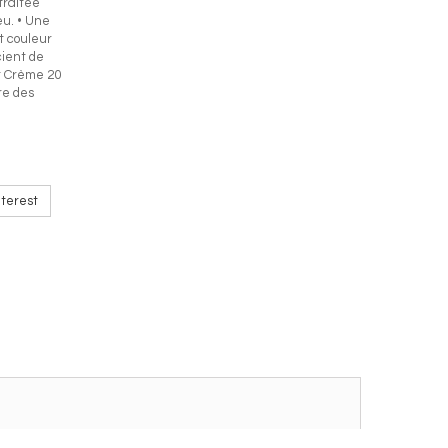
traitée
eu. • Une
t couleur
cient de
nt Crème 20
re des
terest