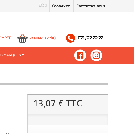
Blog
Connexion
Contactez-nous
071/22.22.22
OMPTE
(vide)
PANIER
S MARQUES
13,07 €
TTC