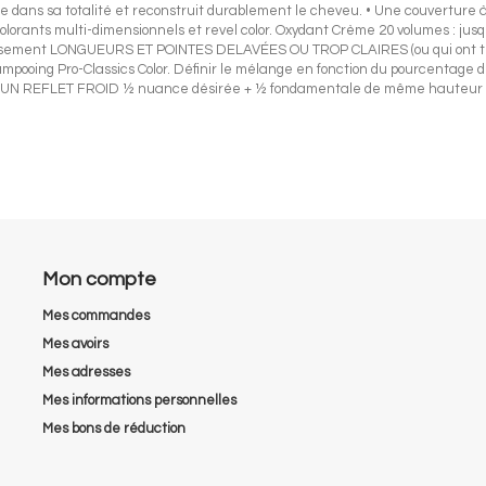
itée dans sa totalité et reconstruit durablement le cheveu. • Une couverture
olorants multi-dimensionnels et revel color. Oxydant Crème 20 volumes : jus
cissement LONGUEURS ET POINTES DELAVÉES OU TROP CLAIRES (ou qui ont ten
ampooing Pro-Classics Color. Définir le mélange en fonction du pourcentage
 POUR UN REFLET FROID ½ nuance désirée + ½ fondamentale de même haute
Mon compte
Mes commandes
Mes avoirs
Mes adresses
Mes informations personnelles
Mes bons de réduction