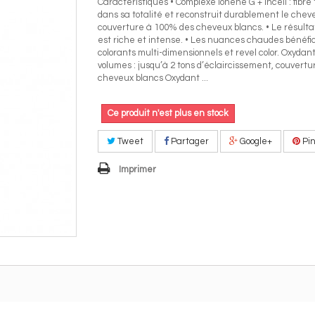
Caractéristiques • Complexe Ionene G + Incell : fibre 
dans sa totalité et reconstruit durablement le chev
couverture à 100% des cheveux blancs. • Le résulta
est riche et intense. • Les nuances chaudes bénéfi
colorants multi-dimensionnels et revel color. Oxyda
volumes : jusqu’à 2 tons d’éclaircissement, couvertu
cheveux blancs Oxydant ...
Ce produit n'est plus en stock
Tweet
Partager
Google+
Pin
Imprimer