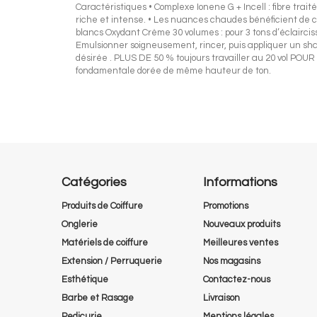
Caractéristiques • Complexe Ionene G + Incell : fibre tra
riche et intense. • Les nuances chaudes bénéficient de c
blancs Oxydant Crème 30 volumes : pour 3 tons d’éclair
Emulsionner soigneusement, rincer, puis appliquer un sh
désirée . PLUS DE 50 % toujours travailler au 20 vol
fondamentale dorée de même hauteur de ton.
Catégories
Informations
Produits de Coiffure
Promotions
Onglerie
Nouveaux produits
Matériels de coiffure
Meilleures ventes
Extension / Perruquerie
Nos magasins
Esthétique
Contactez-nous
Barbe et Rasage
Livraison
Pedicurie
Mentions légales