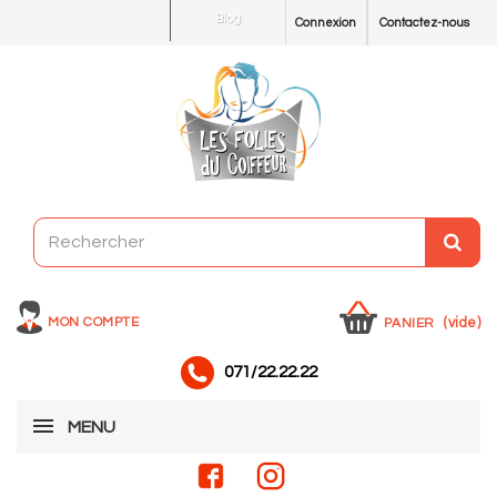
Blog
Connexion
Contactez-nous
MON COMPTE
(vide)
PANIER
071/22.22.22
MENU