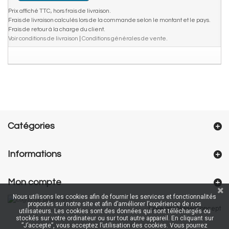
Prix affiché TTC, hors frais de livraison.
Frais de livraison calculés lors de la commande selon le montant et le pays.
Frais de retour à la charge du client.
Voir conditions de livraison
|
Conditions générales de vente
.
Catégories
Informations
Mon compte
Nous utilisons les cookies afin de fournir les services et fonctionnalités
proposés sur notre site et afin d’améliorer l’expérience de nos
Créé par NageoConcept
utilisateurs. Les cookies sont des données qui sont téléchargés ou
stockés sur votre ordinateur ou sur tout autre appareil. En cliquant sur
”J’accepte”, vous acceptez l’utilisation des cookies. Vous pourrez