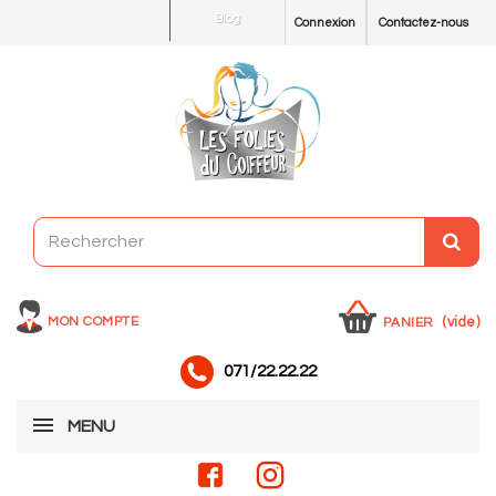
Blog
Connexion
Contactez-nous
MON COMPTE
(vide)
PANIER
071/22.22.22
MENU