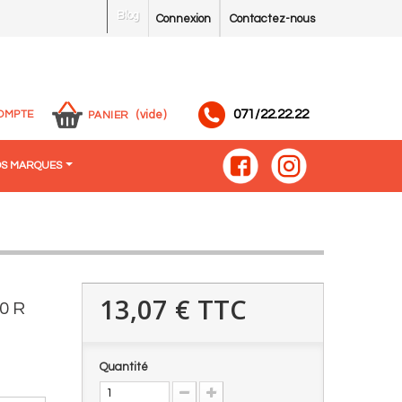
Blog
Connexion
Contactez-nous
071/22.22.22
OMPTE
(vide)
PANIER
S MARQUES
13,07 €
TTC
0 R
Quantité