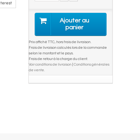
terest
Ajouter au
panier
Prix affiché TTC, hors frais de livraison.
Frais de livraison calculés lors de la commande
selon le montant et le pays.
Frais de retour à la charge du client.
Voir conditions de livraison
|
Conditions générales
de vente
.