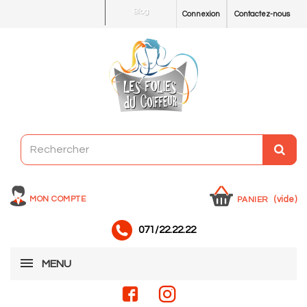
Blog
Connexion
Contactez-nous
MON COMPTE
(vide)
PANIER
071/22.22.22
MENU