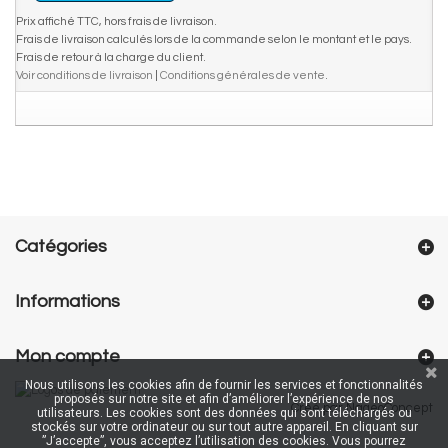
Prix affiché TTC, hors frais de livraison.
Frais de livraison calculés lors de la commande selon le montant et le pays.
Frais de retour à la charge du client.
Voir conditions de livraison
|
Conditions générales de vente
.
Catégories
Informations
Mon compte
Nous utilisons les cookies afin de fournir les services et fonctionnalités
proposés sur notre site et afin d’améliorer l’expérience de nos
Créé par NageoConcept
utilisateurs. Les cookies sont des données qui sont téléchargés ou
stockés sur votre ordinateur ou sur tout autre appareil. En cliquant sur
”J’accepte”, vous acceptez l’utilisation des cookies. Vous pourrez