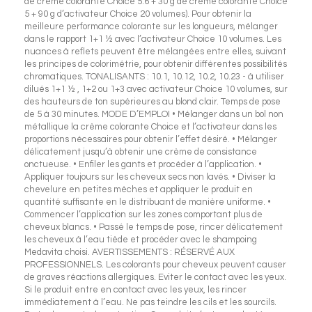
de crème colorante Choice 5.6 + 30 g de crème colorante Choice
5 + 90 g d’activateur Choice 20 volumes). Pour obtenir la
meilleure performance colorante sur les longueurs, mélanger
dans le rapport 1+1 ½ avec l’activateur Choice 10 volumes. Les
nuances à reflets peuvent être mélangées entre elles, suivant
les principes de colorimétrie, pour obtenir différentes possibilités
chromatiques. TONALISANTS : 10.1, 10.12, 10.2, 10.23 - à utiliser
dilués 1+1 ½ , 1+2 ou 1+3 avec activateur Choice 10 volumes, sur
des hauteurs de ton supérieures au blond clair. Temps de pose
de 5 à 30 minutes. MODE D’EMPLOI • Mélanger dans un bol non
métallique la crème colorante Choice et l’activateur dans les
proportions nécessaires pour obtenir l’effet désiré. • Mélanger
délicatement jusqu’à obtenir une crème de consistance
onctueuse. • Enfiler les gants et procéder à l’application. •
Appliquer toujours sur les cheveux secs non lavés. • Diviser la
chevelure en petites mèches et appliquer le produit en
quantité suffisante en le distribuant de manière uniforme. •
Commencer l’application sur les zones comportant plus de
cheveux blancs. • Passé le temps de pose, rincer délicatement
les cheveux à l’eau tiède et procéder avec le shampoing
Medavita choisi. AVERTISSEMENTS : RÉSERVÉ AUX
PROFESSIONNELS. Les colorants pour cheveux peuvent causer
de graves réactions allergiques. Eviter le contact avec les yeux.
Si le produit entre en contact avec les yeux, les rincer
immédiatement à l’eau. Ne pas teindre les cils et les sourcils.