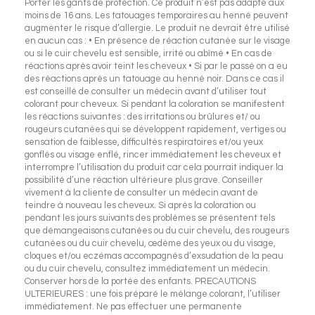
Porter les gants de protection. Ce produit n’est pas adapté aux
moins de 16 ans. Les tatouages temporaires au henné peuvent
augmenter le risque d’allergie. Le produit ne devrait être utilisé
en aucun cas : • En présence de réaction cutanée sur le visage
ou si le cuir chevelu est sensible, irrité ou abîmé • En cas de
réactions après avoir teint les cheveux • Si par le passé on a eu
des réactions après un tatouage au henné noir. Dans ce cas il
est conseillé de consulter un médecin avant d’utiliser tout
colorant pour cheveux. Si pendant la coloration se manifestent
les réactions suivantes : des irritations ou brûlures et/ ou
rougeurs cutanées qui se développent rapidement, vertiges ou
sensation de faiblesse, difficultés respiratoires et/ou yeux
gonflés ou visage enflé, rincer immédiatement les cheveux et
interrompre l’utilisation du produit car cela pourrait indiquer la
possibilité d’une réaction ultérieure plus grave. Conseiller
vivement à la cliente de consulter un médecin avant de
teindre à nouveau les cheveux. Si après la coloration ou
pendant les jours suivants des problèmes se présentent tels
que démangeaisons cutanées ou du cuir chevelu, des rougeurs
cutanées ou du cuir chevelu, œdème des yeux ou du visage,
cloques et/ou eczémas accompagnés d’exsudation de la peau
ou du cuir chevelu, consultez immédiatement un médecin.
Conserver hors de la portée des enfants. PRECAUTIONS
ULTERIEURES : une fois préparé le mélange colorant, l’utiliser
immédiatement. Ne pas effectuer une permanente