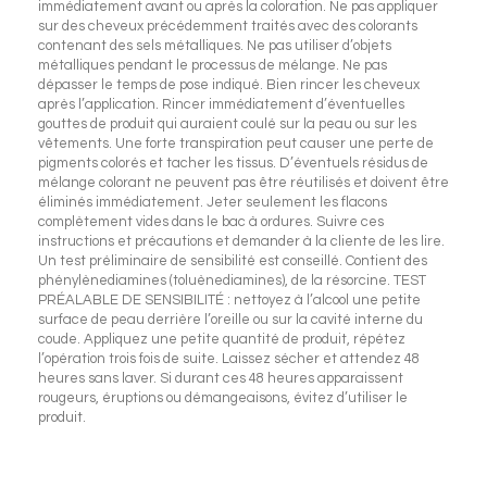
immédiatement avant ou après la coloration. Ne pas appliquer
sur des cheveux précédemment traités avec des colorants
contenant des sels métalliques. Ne pas utiliser d’objets
métalliques pendant le processus de mélange. Ne pas
dépasser le temps de pose indiqué. Bien rincer les cheveux
après l’application. Rincer immédiatement d’éventuelles
gouttes de produit qui auraient coulé sur la peau ou sur les
vêtements. Une forte transpiration peut causer une perte de
pigments colorés et tacher les tissus. D’éventuels résidus de
mélange colorant ne peuvent pas être réutilisés et doivent être
éliminés immédiatement. Jeter seulement les flacons
complètement vides dans le bac à ordures. Suivre ces
instructions et précautions et demander à la cliente de les lire.
Un test préliminaire de sensibilité est conseillé. Contient des
phénylènediamines (toluènediamines), de la résorcine. TEST
PRÉALABLE DE SENSIBILITÉ : nettoyez à l’alcool une petite
surface de peau derrière l’oreille ou sur la cavité interne du
coude. Appliquez une petite quantité de produit, répétez
l’opération trois fois de suite. Laissez sécher et attendez 48
heures sans laver. Si durant ces 48 heures apparaissent
rougeurs, éruptions ou démangeaisons, évitez d’utiliser le
produit.