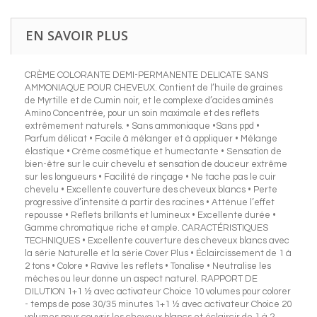
EN SAVOIR PLUS
CRÈME COLORANTE DEMI-PERMANENTE DELICATE SANS
AMMONIAQUE POUR CHEVEUX. Contient de l’huile de graines
de Myrtille et de Cumin noir, et le complexe d’acides aminés
Amino Concentrée, pour un soin maximale et des reflets
extrêmement naturels. • Sans ammoniaque •Sans ppd •
Parfum délicat • Facile à mélanger et à appliquer • Mélange
élastique • Crème cosmétique et humectante • Sensation de
bien-être sur le cuir chevelu et sensation de douceur extrême
sur les longueurs • Facilité de rinçage • Ne tache pas le cuir
chevelu • Excellente couverture des cheveux blancs • Perte
progressive d’intensité à partir des racines • Atténue l’effet
repousse • Reflets brillants et lumineux • Excellente durée •
Gamme chromatique riche et ample. CARACTÉRISTIQUES
TECHNIQUES • Excellente couverture des cheveux blancs avec
la série Naturelle et la série Cover Plus • Éclaircissement de 1 à
2 tons • Colore • Ravive les reflets • Tonalise • Neutralise les
mèches ou leur donne un aspect naturel. RAPPORT DE
DILUTION 1+1 ½ avec activateur Choice 10 volumes pour colorer
- temps de pose 30/35 minutes 1+1 ½ avec activateur Choice 20
volumes pour couvrir les cheveux blancs et éclaircir de 1 à 2