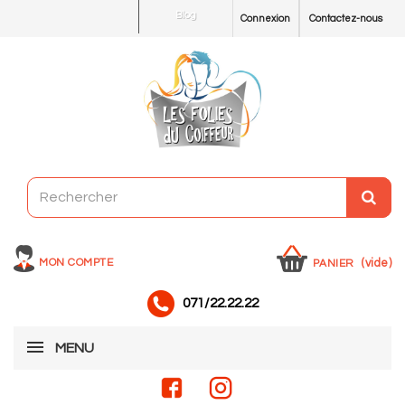
Blog
Connexion
Contactez-nous
MON COMPTE
(vide)
PANIER
071/22.22.22
MENU