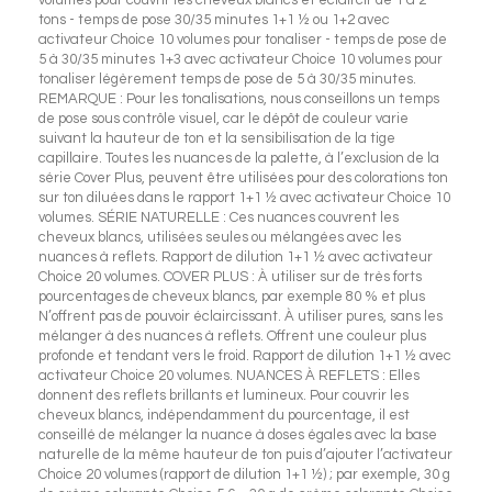
tons - temps de pose 30/35 minutes 1+1 ½ ou 1+2 avec
activateur Choice 10 volumes pour tonaliser - temps de pose de
5 à 30/35 minutes 1+3 avec activateur Choice 10 volumes pour
tonaliser légèrement temps de pose de 5 à 30/35 minutes.
REMARQUE : Pour les tonalisations, nous conseillons un temps
de pose sous contrôle visuel, car le dépôt de couleur varie
suivant la hauteur de ton et la sensibilisation de la tige
capillaire. Toutes les nuances de la palette, à l’exclusion de la
série Cover Plus, peuvent être utilisées pour des colorations ton
sur ton diluées dans le rapport 1+1 ½ avec activateur Choice 10
volumes. SÉRIE NATURELLE : Ces nuances couvrent les
cheveux blancs, utilisées seules ou mélangées avec les
nuances à reflets. Rapport de dilution 1+1 ½ avec activateur
Choice 20 volumes. COVER PLUS : À utiliser sur de très forts
pourcentages de cheveux blancs, par exemple 80 % et plus
N’offrent pas de pouvoir éclaircissant. À utiliser pures, sans les
mélanger à des nuances à reflets. Offrent une couleur plus
profonde et tendant vers le froid. Rapport de dilution 1+1 ½ avec
activateur Choice 20 volumes. NUANCES À REFLETS : Elles
donnent des reflets brillants et lumineux. Pour couvrir les
cheveux blancs, indépendamment du pourcentage, il est
conseillé de mélanger la nuance à doses égales avec la base
naturelle de la même hauteur de ton puis d’ajouter l’activateur
Choice 20 volumes (rapport de dilution 1+1 ½) ; par exemple, 30 g