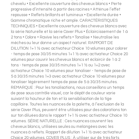
chevelu • Excellente couverture des cheveux blancs • Perte
progressive d’intensité à partir des racines • Atténue l’effet
repousse • Reflets brillants et lumineux • Excellente durée •
Gamme chromatique riche et ample. CARACTÉRISTIQUES
TECHNIQUES • Excellente couverture des cheveux blancs avec
la série Naturelle et la série Cover Plus • Éclaircissement de 1 à
2 tons • Colore • Ravive les reflets • Tonalise • Neutralise les
mèches ou leur donne un aspect naturel. RAPPORT DE
DILUTION 1+1 ½ avec activateur Choice 10 volumes pour colorer
- temps de pose 30/35 minutes 1+1 ½ avec activateur Choice 20
volumes pour couvrir les cheveux blancs et éclaircir de 1 à 2
tons - temps de pose 30/35 minutes 1+1 ½ ou 1+2 avec
activateur Choice 10 volumes pour tonaliser - temps de pose de
5 à 30/35 minutes 1+3 avec activateur Choice 10 volumes pour
tonaliser légèrement temps de pose de 5 à 30/35 minutes.
REMARQUE : Pour les tonalisations, nous conseillons un temps
de pose sous contrôle visuel, car le dépôt de couleur varie
suivant la hauteur de ton et la sensibilisation de la tige
capillaire. Toutes les nuances de la palette, à l’exclusion de la
série Cover Plus, peuvent être utilisées pour des colorations ton
sur ton diluées dans le rapport 1+1 ½ avec activateur Choice 10
volumes. SÉRIE NATURELLE : Ces nuances couvrent les
cheveux blancs, utilisées seules ou mélangées avec les
nuances à reflets. Rapport de dilution 1+1 ½ avec activateur
Choice 20 volumes. COVER PLUS : À utiliser sur de très forts