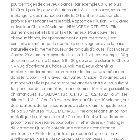
pourcentages de cheveux blancs, par exemple 80 % et plus
N’offrent pas de pouvoir éclaircissant. À utiliser pures, sans les
mélanger à des nuances à reflets. Offrent une couleur plus
profonde et tendant vers le froid. Rapport de dilution 1+1 ½ avec
activateur Choice 20 volumes. NUANCES À REFLETS : Elles
donnent des reflets brillants et lumineux. Pour couvrir les
cheveux blancs, indépendamment du pourcentage, il est
conseillé de mélanger la nuance à doses égales avec la base
naturelle de la même hauteur de ton puis d’ajouter l’activateur
Choice 20 volumes (rapport de dilution 1+1 ½) ; par exemple, 30 g
de crème colorante Choice 5.6 + 30 g de crème colorante Choice
5 + 90 g d’activateur Choice 20 volumes). Pour obtenir la
meilleure performance colorante sur les longueurs, mélanger
dans le rapport 1+1 ½ avec l’activateur Choice 10 volumes. Les
nuances à reflets peuvent être mélangées entre elles, suivant
les principes de colorimétrie, pour obtenir différentes possibilités
chromatiques. TONALISANTS : 10.1, 10.12, 10.2, 10.23 - à utiliser
dilués 1+1 ½ , 1+2 ou 1+3 avec activateur Choice 10 volumes, sur
des hauteurs de ton supérieures au blond clair. Temps de pose
de 5 à 30 minutes. MODE D’EMPLOI • Mélanger dans un bol non
métallique la crème colorante Choice et l’activateur dans les
proportions nécessaires pour obtenir l’effet désiré. • Mélanger
délicatement jusqu’à obtenir une crème de consistance
onctueuse. • Enfiler les gants et procéder à l’application. •
Appliquer toujours sur les cheveux secs non lavés. • Diviser la