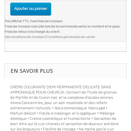
Ajouter au panier
Prix affiché TTC, hors frais de livraison.
Frais de livraison calculés lors de la commande selon le montant et le pays.
Frais de retour à la charge du client.
Voir conditions de livraison
|
Conditions générales de vente
.
EN SAVOIR PLUS
CRÈME COLORANTE DEMI-PERMANENTE DELICATE SANS
AMMONIAQUE POUR CHEVEUX. Contient de l’huile de graines
de Myrtille et de Cumin noir, et le complexe d’acides aminés
Amino Concentrée, pour un soin maximale et des reflets
extrêmement naturels. • Sans ammoniaque •Sans ppd •
Parfum délicat • Facile à mélanger et à appliquer • Mélange
élastique • Crème cosmétique et humectante • Sensation de
bien-être sur le cuir chevelu et sensation de douceur extrême
sur les longueurs • Facilité de rinçage • Ne tache pas le cuir