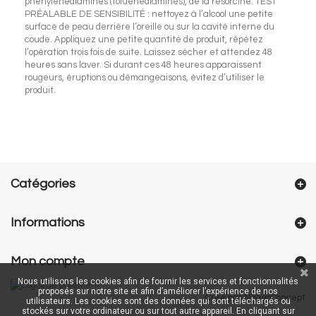
phénylènediamines (toluènediamines), de la résorcine. TEST
PRÉALABLE DE SENSIBILITÉ : nettoyez à l’alcool une petite
surface de peau derrière l’oreille ou sur la cavité interne du
coude. Appliquez une petite quantité de produit, répétez
l’opération trois fois de suite. Laissez sécher et attendez 48
heures sans laver. Si durant ces 48 heures apparaissent
rougeurs, éruptions ou démangeaisons, évitez d’utiliser le
produit.
Catégories
Informations
Mon compte
Nous utilisons les cookies afin de fournir les services et fonctionnalités
proposés sur notre site et afin d’améliorer l’expérience de nos
Créé par NageoConcept
utilisateurs. Les cookies sont des données qui sont téléchargés ou
stockés sur votre ordinateur ou sur tout autre appareil. En cliquant sur