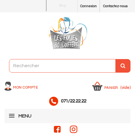
Blog
Connexion
Contactez-nous
MON COMPTE
(vide)
PANIER
071/22.22.22
MENU