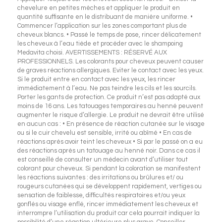
chevelure en petites mèches et appliquer le produit en
quantité suffisante en le distribuant de manière uniforme. •
Commencer l’application sur les zones comportant plus de
cheveux blancs. • Passé le temps de pose, rincer délicatement
les cheveux à l’eau tiède et procéder avec le shampoing
Medavita choisi. AVERTISSEMENTS : RÉSERVÉ AUX
PROFESSIONNELS. Les colorants pour cheveux peuvent causer
de graves réactions allergiques. Eviter le contact avec les yeux.
Si le produit entre en contact avec les yeux, les rincer
immédiatement à l’eau. Ne pas teindre les cils et les sourcils.
Porter les gants de protection. Ce produit n’est pas adapté aux
moins de 16 ans. Les tatouages temporaires au henné peuvent
augmenter le risque d’allergie. Le produit ne devrait être utilisé
en aucun cas : • En présence de réaction cutanée sur le visage
ou si le cuir chevelu est sensible, irrité ou abîmé • En cas de
réactions après avoir teint les cheveux • Si par le passé on a eu
des réactions après un tatouage au henné noir. Dans ce cas il
est conseillé de consulter un médecin avant d’utiliser tout
colorant pour cheveux. Si pendant la coloration se manifestent
les réactions suivantes : des irritations ou brûlures et/ ou
rougeurs cutanées qui se développent rapidement, vertiges ou
sensation de faiblesse, difficultés respiratoires et/ou yeux
gonflés ou visage enflé, rincer immédiatement les cheveux et
interrompre l’utilisation du produit car cela pourrait indiquer la
possibilité d’une réaction ultérieure plus grave. Conseiller