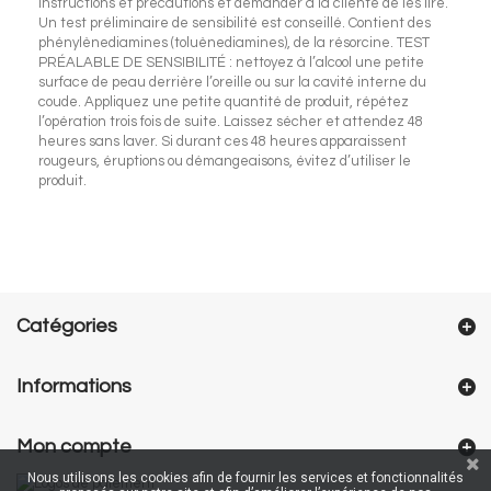
instructions et précautions et demander à la cliente de les lire.
Un test préliminaire de sensibilité est conseillé. Contient des
phénylènediamines (toluènediamines), de la résorcine. TEST
PRÉALABLE DE SENSIBILITÉ : nettoyez à l’alcool une petite
surface de peau derrière l’oreille ou sur la cavité interne du
coude. Appliquez une petite quantité de produit, répétez
l’opération trois fois de suite. Laissez sécher et attendez 48
heures sans laver. Si durant ces 48 heures apparaissent
rougeurs, éruptions ou démangeaisons, évitez d’utiliser le
produit.
Catégories
Informations
Mon compte
Nous utilisons les cookies afin de fournir les services et fonctionnalités