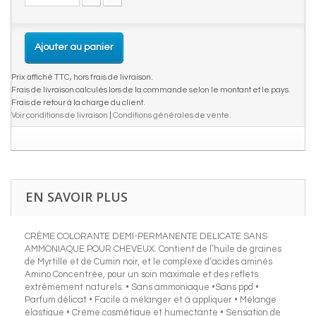
Ajouter au panier
Prix affiché TTC, hors frais de livraison.
Frais de livraison calculés lors de la commande selon le montant et le pays.
Frais de retour à la charge du client.
Voir conditions de livraison
|
Conditions générales de vente
.
EN SAVOIR PLUS
CRÈME COLORANTE DEMI-PERMANENTE DELICATE SANS
AMMONIAQUE POUR CHEVEUX. Contient de l’huile de graines
de Myrtille et de Cumin noir, et le complexe d’acides aminés
Amino Concentrée, pour un soin maximale et des reflets
extrêmement naturels. • Sans ammoniaque •Sans ppd •
Parfum délicat • Facile à mélanger et à appliquer • Mélange
élastique • Crème cosmétique et humectante • Sensation de