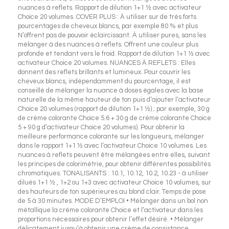
nuances à reflets. Rapport de dilution 1+1 ½ avec activateur
Choice 20 volumes. COVER PLUS : À utiliser sur de très forts
pourcentages de cheveux blancs, par exemple 80 % et plus
N’offrent pas de pouvoir éclaircissant. À utiliser pures, sans les
mélanger à des nuances à reflets. Offrent une couleur plus
profonde et tendant vers le froid. Rapport de dilution 1+1 ½ avec
activateur Choice 20 volumes. NUANCES À REFLETS : Elles
donnent des reflets brillants et lumineux. Pour couvrir les
cheveux blancs, indépendamment du pourcentage, il est
conseillé de mélanger la nuance à doses égales avec la base
naturelle de la même hauteur de ton puis d’ajouter l’activateur
Choice 20 volumes (rapport de dilution 1+1 ½) ; par exemple, 30 g
de crème colorante Choice 5.6 + 30 g de crème colorante Choice
5 + 90 g d’activateur Choice 20 volumes). Pour obtenir la
meilleure performance colorante sur les longueurs, mélanger
dans le rapport 1+1 ½ avec l’activateur Choice 10 volumes. Les
nuances à reflets peuvent être mélangées entre elles, suivant
les principes de colorimétrie, pour obtenir différentes possibilités
chromatiques. TONALISANTS : 10.1, 10.12, 10.2, 10.23 - à utiliser
dilués 1+1 ½ , 1+2 ou 1+3 avec activateur Choice 10 volumes, sur
des hauteurs de ton supérieures au blond clair. Temps de pose
de 5 à 30 minutes. MODE D’EMPLOI • Mélanger dans un bol non
métallique la crème colorante Choice et l’activateur dans les
proportions nécessaires pour obtenir l’effet désiré. • Mélanger
délicatement jusqu’à obtenir une crème de consistance