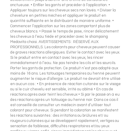
onctueuse. • Enfiler les gants et procéder à l’application. •
Appliquer toujours sur les cheveux secs non lavés. • Diviser la
chevelure en petites mèches et appliquer le produit en
quantité suffisante en le distribuant de manière uniforme. •
Commencer l’application sur les zones comportant plus de
cheveux blancs. • Passé le temps de pose, rincer délicatement
les cheveux à l’eau tiède et procéder avec le shampoing
Medavita choisi. AVERTISSEMENTS : RÉSERVÉ AUX
PROFESSIONNELS. Les colorants pour cheveux peuvent causer
de graves réactions allergiques. Eviter le contact avec les yeux.
Si le produit entre en contact avec les yeux, les rincer
immédiatement à l’eau. Ne pas teindre les cils et les sourcils.
Porter les gants de protection. Ce produit n’est pas adapté aux
moins de 16 ans. Les tatouages temporaires au henné peuvent
augmenter le risque d’allergie. Le produit ne devrait être utilisé
en aucun cas : • En présence de réaction cutanée sur le visage
ou si le cuir chevelu est sensible, irrité ou abîmé • En cas de
réactions après avoir teint les cheveux • Si par le passé on a eu
des réactions après un tatouage au henné noir. Dans ce cas il
est conseillé de consulter un médecin avant d’utiliser tout
colorant pour cheveux. Si pendant la coloration se manifestent
les réactions suivantes : des irritations ou brûlures et/ ou
rougeurs cutanées qui se développent rapidement, vertiges ou
sensation de faiblesse, difficultés respiratoires et/ou yeux