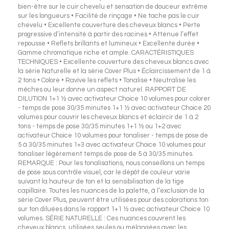
bien-être sur le cuir chevelu et sensation de douceur extrême
sur les longueurs • Facilité de rinçage • Ne tache pas le cuir
chevelu • Excellente couverture des cheveux blancs • Perte
progressive d’intensité à partir des racines • Atténue l’effet
repousse • Reflets brillants et lumineux • Excellente durée •
Gamme chromatique riche et ample. CARACTÉRISTIQUES
TECHNIQUES • Excellente couverture des cheveux blancs avec
la série Naturelle et la série Cover Plus • Éclaircissement de 1 à
2 tons • Colore • Ravive les reflets • Tonalise • Neutralise les
mèches ou leur donne un aspect naturel. RAPPORT DE
DILUTION 1+1 ½ avec activateur Choice 10 volumes pour colorer
- temps de pose 30/35 minutes 1+1 ½ avec activateur Choice 20
volumes pour couvrir les cheveux blancs et éclaircir de 1 à 2
tons - temps de pose 30/35 minutes 1+1 ½ ou 1+2 avec
activateur Choice 10 volumes pour tonaliser - temps de pose de
5 à 30/35 minutes 1+3 avec activateur Choice 10 volumes pour
tonaliser légèrement temps de pose de 5 à 30/35 minutes.
REMARQUE : Pour les tonalisations, nous conseillons un temps
de pose sous contrôle visuel, car le dépôt de couleur varie
suivant la hauteur de ton et la sensibilisation de la tige
capillaire. Toutes les nuances de la palette, à l’exclusion de la
série Cover Plus, peuvent être utilisées pour des colorations ton
sur ton diluées dans le rapport 1+1 ½ avec activateur Choice 10
volumes. SÉRIE NATURELLE : Ces nuances couvrent les
cheveux blancs, utilisées seules ou mélangées avec les