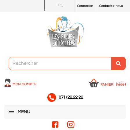
Blog
Connexion
Contactez-nous
MON COMPTE
(vide)
PANIER
071/22.22.22
MENU