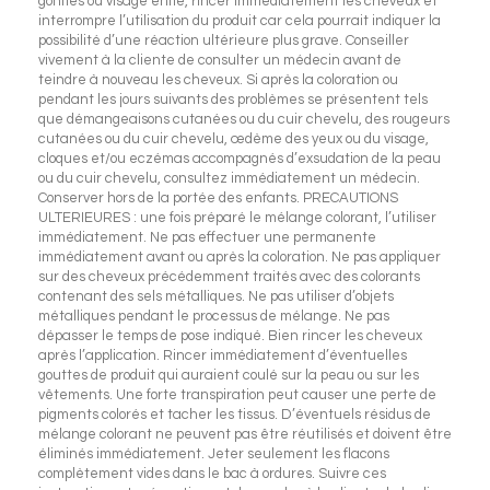
gonflés ou visage enflé, rincer immédiatement les cheveux et
interrompre l’utilisation du produit car cela pourrait indiquer la
possibilité d’une réaction ultérieure plus grave. Conseiller
vivement à la cliente de consulter un médecin avant de
teindre à nouveau les cheveux. Si après la coloration ou
pendant les jours suivants des problèmes se présentent tels
que démangeaisons cutanées ou du cuir chevelu, des rougeurs
cutanées ou du cuir chevelu, œdème des yeux ou du visage,
cloques et/ou eczémas accompagnés d’exsudation de la peau
ou du cuir chevelu, consultez immédiatement un médecin.
Conserver hors de la portée des enfants. PRECAUTIONS
ULTERIEURES : une fois préparé le mélange colorant, l’utiliser
immédiatement. Ne pas effectuer une permanente
immédiatement avant ou après la coloration. Ne pas appliquer
sur des cheveux précédemment traités avec des colorants
contenant des sels métalliques. Ne pas utiliser d’objets
métalliques pendant le processus de mélange. Ne pas
dépasser le temps de pose indiqué. Bien rincer les cheveux
après l’application. Rincer immédiatement d’éventuelles
gouttes de produit qui auraient coulé sur la peau ou sur les
vêtements. Une forte transpiration peut causer une perte de
pigments colorés et tacher les tissus. D’éventuels résidus de
mélange colorant ne peuvent pas être réutilisés et doivent être
éliminés immédiatement. Jeter seulement les flacons
complètement vides dans le bac à ordures. Suivre ces